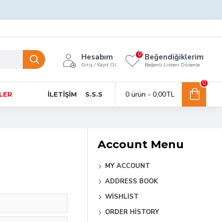
0
Hesabım
Beğendiğiklerim
Giriş / Kayıt Ol
Beğenli Listeni Düzenle
0
0 ürün - 0,00TL
NLER
İLETIŞIM
S.S.S
Account Menu
MY ACCOUNT
ADDRESS BOOK
WISHLIST
ORDER HISTORY