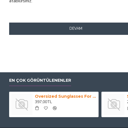
atabilirsiniz.
DEVAM
EN ÇOK GÖRÜNTÜLENENLER
Oversized Sunglasses For Long Summer Days
397,00TL