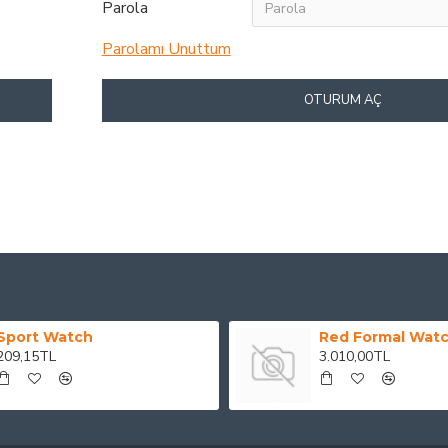
Parola
Parolamı Unuttum
OTURUM AÇ
Sport Watch
Red Formal Wat
209,15TL
3.010,00TL