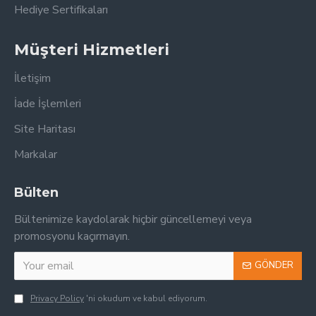
Hediye Sertifikaları
Müşteri Hizmetleri
İletişim
İade İşlemleri
Site Haritası
Markalar
Bülten
Bültenimize kaydolarak hiçbir güncellemeyi veya
promosyonu kaçırmayın.
GÖNDER
Privacy Policy
'ni okudum ve kabul ediyorum.