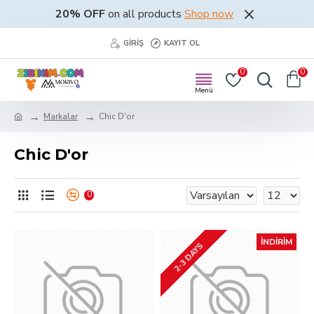
20% OFF
on all products
Shop now
GIRIŞ
KAYIT OL
0
0
Markalar
Chic D'or
Chic D'or
0
İNDIRIM
2-3 DAYS