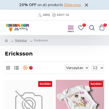
20% OFF
on all products
Shop now
GIRIŞ
KAYIT OL
0
0
Markalar
Ericksson
Ericksson
0
İNDIRIM
İNDIRIM