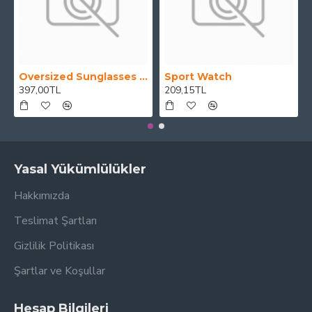
Oversized Sunglasses For Long Summer Days
Sport Watch
397,00TL
209,15TL
Yasal Yükümlülükler
Hakkımızda
Teslimat Şartları
Gizlilik Politikası
Şartlar ve Koşullar
Hesap Bilgileri