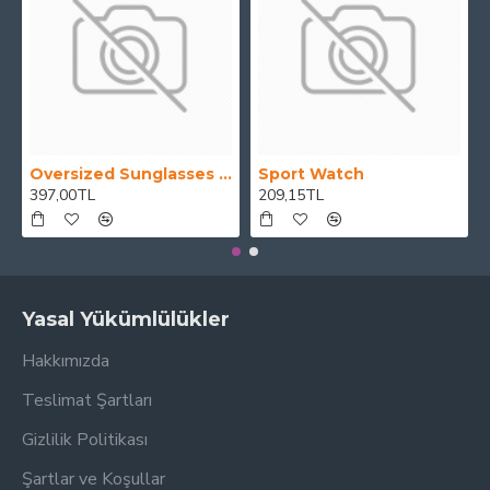
Oversized Sunglasses For Long Summer Days
Sport Watch
397,00TL
209,15TL
Yasal Yükümlülükler
Hakkımızda
Teslimat Şartları
Gizlilik Politikası
Şartlar ve Koşullar