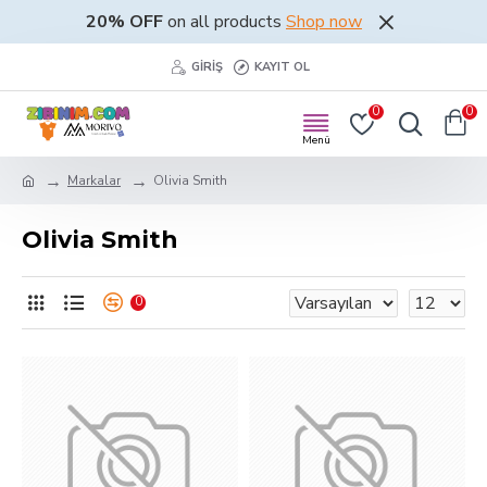
20% OFF
on all products
Shop now
GIRIŞ
KAYIT OL
0
0
Markalar
Olivia Smith
Olivia Smith
0