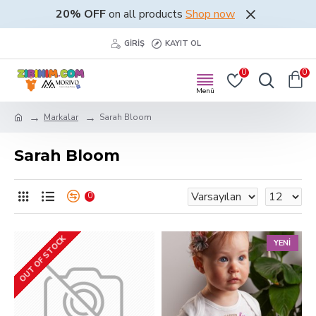
20% OFF
on all products
Shop now
GIRIŞ
KAYIT OL
0
0
Markalar
Sarah Bloom
Sarah Bloom
0
OUT OF STOCK
YENI