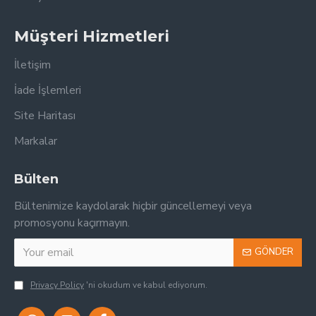
Müşteri Hizmetleri
İletişim
İade İşlemleri
Site Haritası
Markalar
Bülten
Bültenimize kaydolarak hiçbir güncellemeyi veya
promosyonu kaçırmayın.
GÖNDER
Privacy Policy
'ni okudum ve kabul ediyorum.