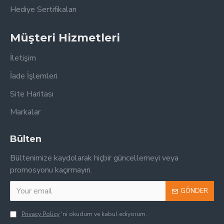
Hediye Sertifikaları
Müşteri Hizmetleri
İletişim
İade İşlemleri
Site Haritası
Markalar
Bülten
Bültenimize kaydolarak hiçbir güncellemeyi veya
promosyonu kaçırmayın.
GÖNDER
Privacy Policy
'ni okudum ve kabul ediyorum.