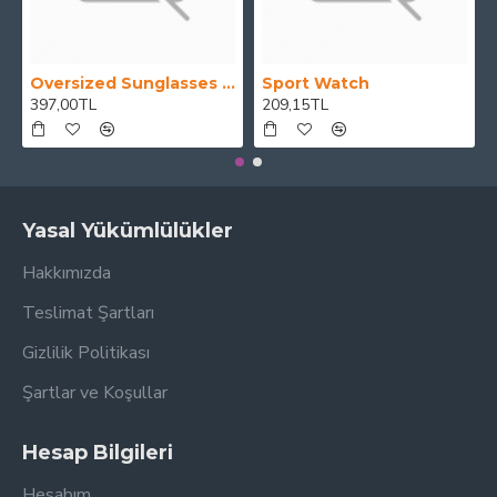
Oversized Sunglasses For Long Summer Days
Sport Watch
397,00TL
209,15TL
Yasal Yükümlülükler
Hakkımızda
Teslimat Şartları
Gizlilik Politikası
Şartlar ve Koşullar
Hesap Bilgileri
Hesabım