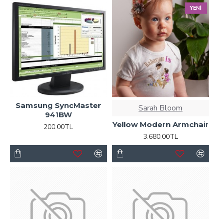
YENI
Samsung SyncMaster
Sarah Bloom
941BW
Yellow Modern Armchair
200,00TL
3.680,00TL