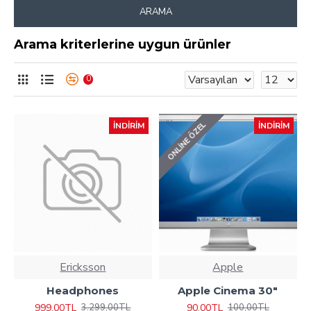
ARAMA
Arama kriterlerine uygun ürünler
0
ONLINE ÖZEL
İNDIRIM
İNDIRIM
Ericksson
Apple
Headphones
Apple Cinema 30"
999,00TL
90,00TL
3.299,00TL
100,00TL