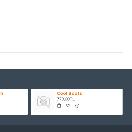
ch
Cool Boots
779,00TL