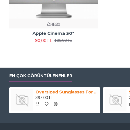
Apple
Apple Cinema 30"
90,00TL
100,00TL
EN ÇOK GÖRÜNTÜLENENLER
Oversized Sunglasses For Long Summer Days
397,00TL