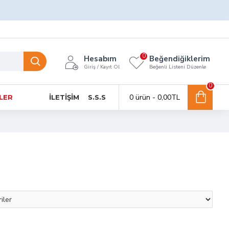
0
Hesabım
Beğendiğiklerim
Giriş / Kayıt Ol
Beğenli Listeni Düzenle
0
0 ürün - 0,00TL
NLER
İLETIŞIM
S.S.S