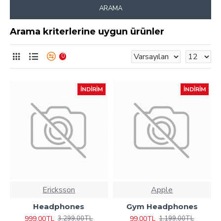
ARAMA
Arama kriterlerine uygun ürünler
0
İNDIRIM
İNDIRIM
Ericksson
Apple
Headphones
Gym Headphones
999,00TL
99,00TL
3.299,00TL
1.199,00TL