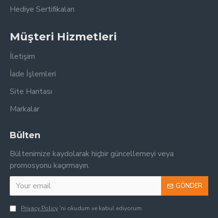
Hediye Sertifikaları
Müşteri Hizmetleri
İletişim
İade İşlemleri
Site Haritası
Markalar
Bülten
Bültenimize kaydolarak hiçbir güncellemeyi veya
promosyonu kaçırmayın.
GÖNDER
Privacy Policy
'ni okudum ve kabul ediyorum.