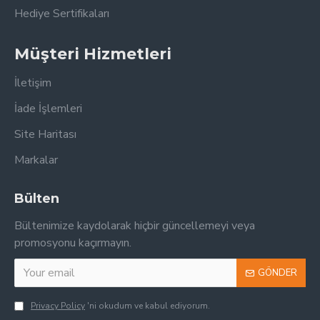
Hediye Sertifikaları
Müşteri Hizmetleri
İletişim
İade İşlemleri
Site Haritası
Markalar
Bülten
Bültenimize kaydolarak hiçbir güncellemeyi veya
promosyonu kaçırmayın.
GÖNDER
Privacy Policy
'ni okudum ve kabul ediyorum.