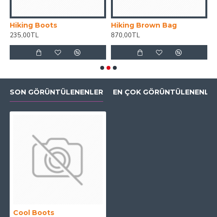
Hiking Boots
Hiking Brown Bag
M
235,00TL
870,00TL
1
SON GÖRÜNTÜLENENLER
EN ÇOK GÖRÜNTÜLENENLE
Cool Boots