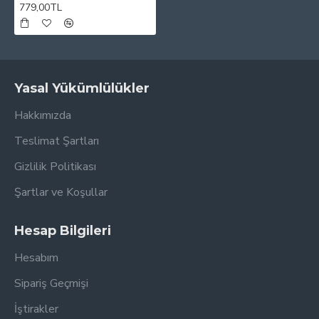
779,00TL
Yasal Yükümlülükler
Hakkımızda
Teslimat Şartları
Gizlilik Politikası
Şartlar ve Koşullar
Hesap Bilgileri
Hesabım
Sipariş Geçmişi
İştirakler