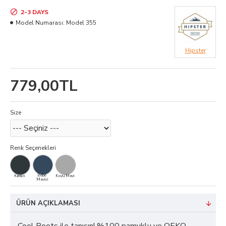
2-3 DAYS
Model Numarası:
Model 355
Hipster
779,00TL
Size
Renk Seçenekleri
Bebe
Kırmızı
Koyu Mavi
Mavisi
ÜRÜN AÇIKLAMASI