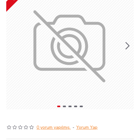
0 yorum yapılmış.
-
Yorum Yap