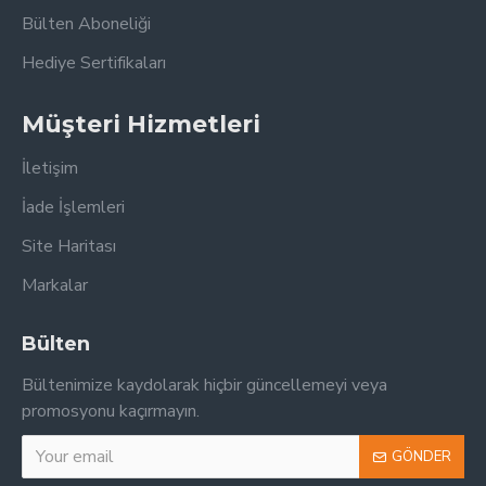
Bülten Aboneliği
Hediye Sertifikaları
Müşteri Hizmetleri
İletişim
İade İşlemleri
Site Haritası
Markalar
Bülten
Bültenimize kaydolarak hiçbir güncellemeyi veya
promosyonu kaçırmayın.
GÖNDER