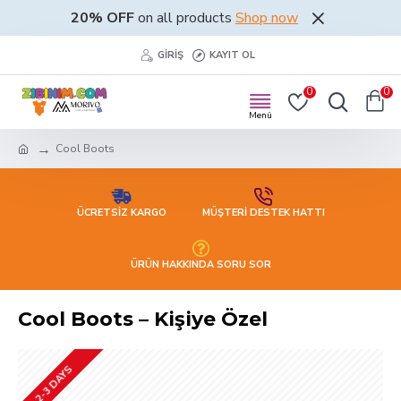
20% OFF
on all products
Shop now
GIRIŞ
KAYIT OL
0
0
Cool Boots
ÜCRETSİZ KARGO
MÜŞTERİ DESTEK HATTI
ÜRÜN HAKKINDA SORU SOR
Cool Boots – Kişiye Özel
2-3 DAYS