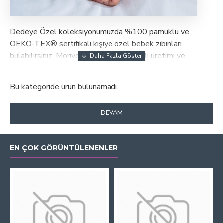
Dedeye Özel koleksiyonumuzda %100 pamuklu ve
OEKO-TEX® sertifikalı kişiye özel bebek zıbınları
bulabilirsiniz. Morivo Tekstil’in deneyimli üretimi ve
transfer baskı tekniği ile her zıbın dayanıklı, sağlıklı ve
konforludur. İster isim, ister tarih ekleyin; sevdiklerinize
Bu kategoride ürün bulunamadı.
unutulmaz bir hediye sunun. Tüm ürünlerimiz ailelerin ilk
anılarına güvenle eşlik edecek şekilde tasarlanmıştır.
DEVAM
EN ÇOK GÖRÜNTÜLENENLER