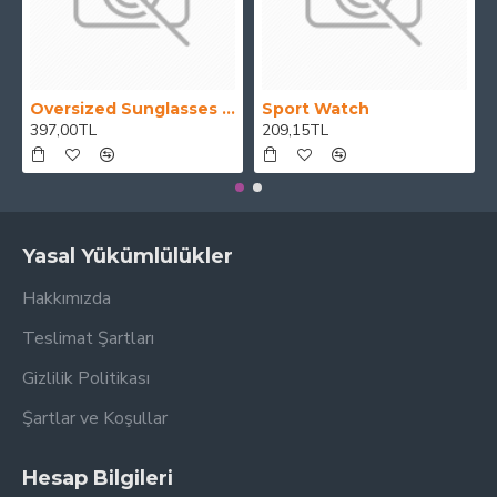
Oversized Sunglasses For Long Summer Days
Sport Watch
397,00TL
209,15TL
Yasal Yükümlülükler
Hakkımızda
Teslimat Şartları
Gizlilik Politikası
Şartlar ve Koşullar
Hesap Bilgileri