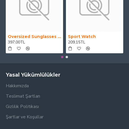
Oversized Sunglasses For Long Summer Days
Sport Watch
397,00TL
209,15TL
Yasal Yükümlülükler
Hakkımızda
Teslimat Şartları
Gizlilik Politikası
Şartlar ve Koşullar