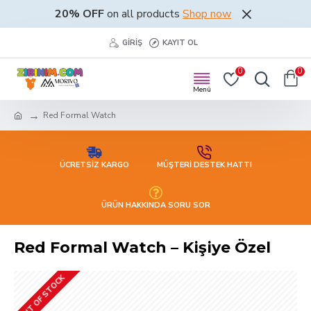
20% OFF
on all products
Shop now
GIRIŞ
KAYIT OL
0
0
Red Formal Watch
ÜCRETSİZ KARGO
MÜŞTERİ DESTEK HATTI
ÜRÜN HAKKINDA SORU SOR
Red Formal Watch – Kişiye Özel
OUT OF STOCK