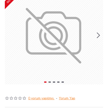
0 yorum yapılmış.
-
Yorum Yap