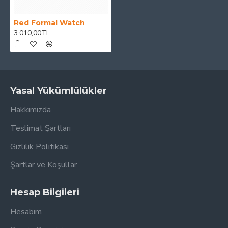
Red Formal Watch
3.010,00TL
Yasal Yükümlülükler
Hakkımızda
Teslimat Şartları
Gizlilik Politikası
Şartlar ve Koşullar
Hesap Bilgileri
Hesabım