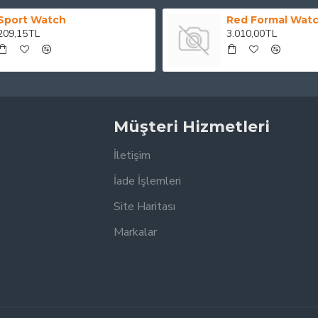
Sport Watch
Red Formal Wat
209,15TL
3.010,00TL
Müşteri Hizmetleri
İletişim
İade İşlemleri
Site Haritası
Markalar