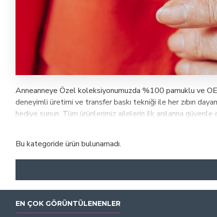
Anneanneye Özel koleksiyonumuzda %100 pamuklu ve OEKO-TEX
deneyimli üretimi ve transfer baskı tekniği ile her zıbın dayanı
hediye sunun. Tüm ürünlerimiz ailelerin ilk anılarına güvenle 
Bu kategoride ürün bulunamadı.
EN ÇOK GÖRÜNTÜLENENLER