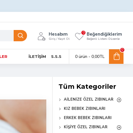
0
Hesabım
Beğendiğiklerim
Giriş / Kayıt Ol
Beğenli Listeni Düzenle
0
0 ürün - 0,00TL
NLER
İLETIŞIM
S.S.S
Tüm Kategoriler
AILENIZE ÖZEL ZIBINLAR
KIZ BEBEK ZIBINLARI
ERKEK BEBEK ZIBINLARI
KIŞIYE ÖZEL ZIBINLAR