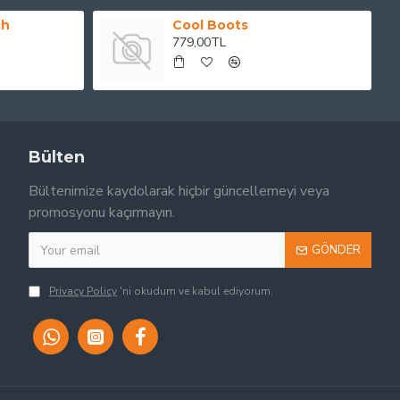
ch
Cool Boots
779,00TL
Bülten
Bültenimize kaydolarak hiçbir güncellemeyi veya
promosyonu kaçırmayın.
GÖNDER
Privacy Policy
'ni okudum ve kabul ediyorum.