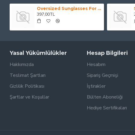
Oversized Sunglasses For Long Summer Days
397,00TL
Yasal Yükümlülükler
Hesap Bilgileri
Hakkımızda
Hesabım
Teslimat Şartları
Sipariş Geçmişi
Gizlilik Politikası
İştirakler
Şartlar ve Koşullar
Bülten Aboneliği
Hediye Sertifikaları