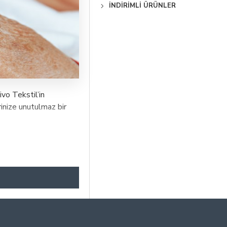
İNDIRIMLI ÜRÜNLER
vo Tekstil’in
erinize unutulmaz bir