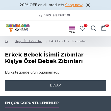
20% OFF
on all products
Shop now
GIRIŞ
KAYIT OL
0
0
Kişiye Özel Zıbınlar
Erkek Bebek İsimli Zıbınlar
Erkek Bebek İsimli Zıbınlar –
Kişiye Özel Bebek Zıbınları
Bu kategoride ürün bulunamadı.
DEVAM
EN ÇOK GÖRÜNTÜLENENLER