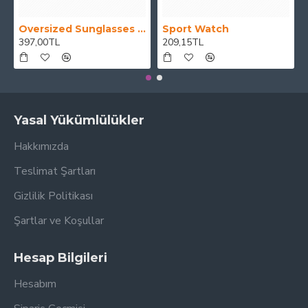
Oversized Sunglasses For Long Summer Days
Sport Watch
397,00TL
209,15TL
Yasal Yükümlülükler
Hakkımızda
Teslimat Şartları
Gizlilik Politikası
Şartlar ve Koşullar
Hesap Bilgileri
Hesabım