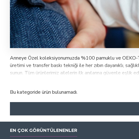
Anneye Özel koleksiyonumuzda %100 pamuklu ve OEKO-TEX® se
üretimi ve transfer baskı tekniği ile her zıbın dayanıklı, sağlı
sunun. Tüm ürünlerimiz ailelerin ilk anılarına güvenle eşlik e
Bu kategoride ürün bulunamadı.
EN ÇOK GÖRÜNTÜLENENLER