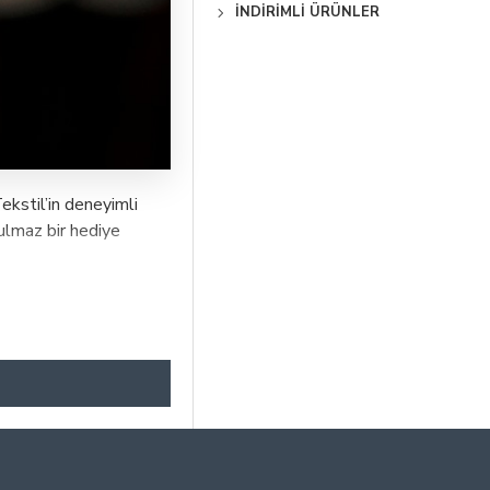
İNDIRIMLI ÜRÜNLER
kstil’in deneyimli
utulmaz bir hediye