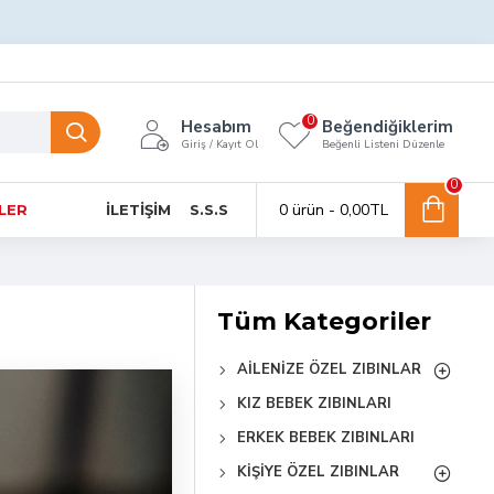
0
Hesabım
Beğendiğiklerim
Giriş / Kayıt Ol
Beğenli Listeni Düzenle
0
0 ürün - 0,00TL
NLER
İLETIŞIM
S.S.S
Tüm Kategoriler
AILENIZE ÖZEL ZIBINLAR
KIZ BEBEK ZIBINLARI
ERKEK BEBEK ZIBINLARI
KIŞIYE ÖZEL ZIBINLAR