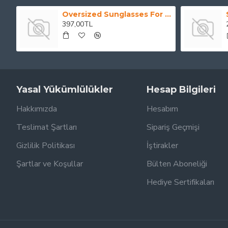
Oversized Sunglasses For Long Summer Days
397,00TL
Yasal Yükümlülükler
Hesap Bilgileri
Hakkımızda
Hesabım
Teslimat Şartları
Sipariş Geçmişi
Gizlilik Politikası
İştirakler
Şartlar ve Koşullar
Bülten Aboneliği
Hediye Sertifikaları