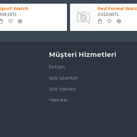
Sport Watch
Red Formal Wat
209,15TL
3.010,00TL
Müşteri Hizmetleri
İletişim
İade İşlemleri
Site Haritası
Markalar