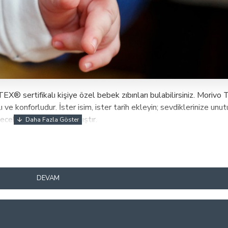
rtifikalı kişiye özel bebek zıbınları bulabilirsiniz. Morivo Te
klı ve konforludur. İster isim, ister tarih ekleyin; sevdiklerinize un
decek şekilde tasarlanmıştır.
DEVAM