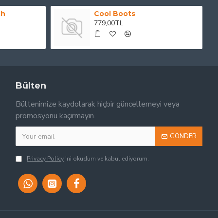
ch
Cool Boots
779,00TL
Bülten
Bültenimize kaydolarak hiçbir güncellemeyi veya
promosyonu kaçırmayın.
GÖNDER
Privacy Policy
'ni okudum ve kabul ediyorum.