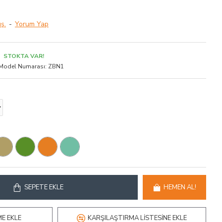
ş.
-
Yorum Yap
STOKTA VAR!
Model Numarası:
ZBN1
SEPETE EKLE
HEMEN AL!
ME EKLE
KARŞILAŞTIRMA LISTESINE EKLE