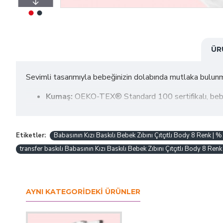
ÜR
Sevimli tasarımıyla bebeğinizin dolabında mutlaka bulu
Kumaş:
OEKO-TEX® Standard 100 sertifikalı, bebe
Kol Seçenekleri:
Sıfır kol, kısa kol ve uzun kol alte
Renk Seçenekleri:
8 farklı renk seçeneğiyle kişis
Etiketler:
Babasının Kızı Baskılı Bebek Zıbını Çıtçıtlı Body 8 Renk |
transfer baskılı Babasının Kızı Baskılı Bebek Zıbını Çıtçıtlı Body 8 Re
Kullanım Alanı:
Günlük kullanımda, fotoğraf çekimle
Hassas bebek cildine zarar vermeyen, yumuşak dok
AYNI KATEGORIDEKI ÜRÜNLER
Hediye alternatifi olarak da mükemmel bir seçimdir
yapabilirsiniz.