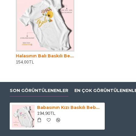
Bebeğiniz için hem şık hem de güvenli bir seçim yapın.
Halasının Balı Baskılı Bebek Zıbını – Çıtçıtlı Body 8 Renk | %100 Pamuk Kısa Kol
154,00TL
SON GÖRÜNTÜLENENLER
EN ÇOK GÖRÜNTÜLENENL
Babasının Kızı Baskılı Bebek Zıbını Çıtçıtlı Body 8 Renk | %100 Pamuk
194,90TL