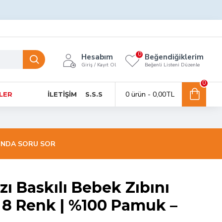
0
Hesabım
Beğendiğiklerim
Giriş / Kayıt Ol
Beğenli Listeni Düzenle
0
0 ürün - 0,00TL
NLER
İLETIŞIM
S.S.S
INDA SORU SOR
zı Baskılı Bebek Zıbını
y 8 Renk | %100 Pamuk –