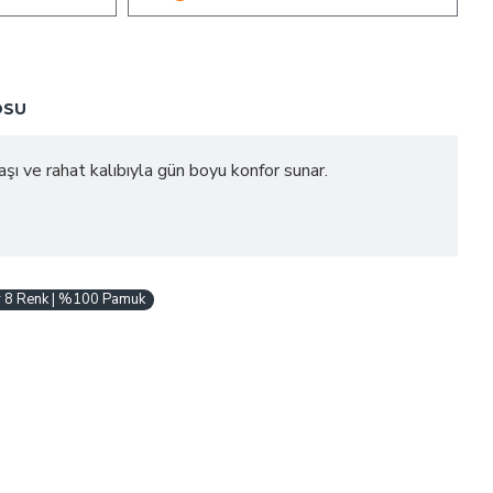
OSU
maşı ve rahat kalıbıyla gün boyu konfor sunar.
ody 8 Renk | %100 Pamuk
re ilk günkü canlılığını korur.
rinde bebeğiniz için hem şık hem de anlamlı bir tercih