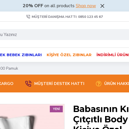
20% OFF
on all products
Shop now
MÜŞTERI DANIŞMA HATTI: 0850 123 45 67
EK BEBEK ZIBINLARI
KIŞIYE ÖZEL ZIBINLAR
İNDIRIMLI ÜRÜ
%100 Pamuk
 KARGO
MÜŞTERİ DESTEK HATTI
ÜRÜN HAKK
Babasının Kı
YENI
Çıtçıtlı Bod