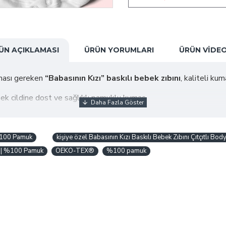
ÜN AÇIKLAMASI
ÜRÜN YORUMLARI
ÜRÜN VIDE
nması gereken
“Babasının Kızı” baskılı bebek zıbını
, kaliteli ku
k cildine dost ve sağlıklı pamuklu kumaş
rnatifleri
elleştirme imkânı
 %100 Pamuk
kişiye özel Babasının Kızı Baskılı Bebek Zıbını Çıtçıtlı B
nk | %100 Pamuk
OEKO-TEX®
%100 pamuk
rinde ve özel anlarda şık bir tercih
usuyla
rahatlık sağlayan bu zıbın; kaliteli baskısı sayesinde uzun sü
.
Doğum günü, baby shower, özel günler ve hatıra fotoğraf çekimle