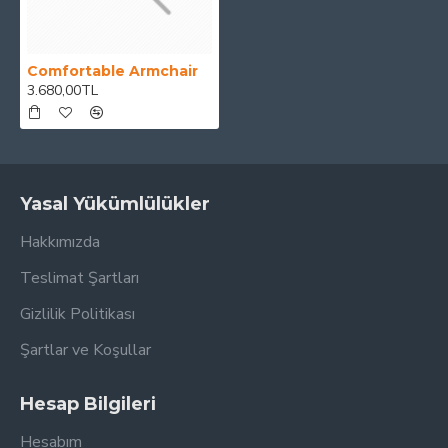
Comfortable Armchair
3.680,00TL
Yasal Yükümlülükler
Hakkımızda
Teslimat Şartları
Gizlilik Politikası
Şartlar ve Koşullar
Hesap Bilgileri
Hesabım