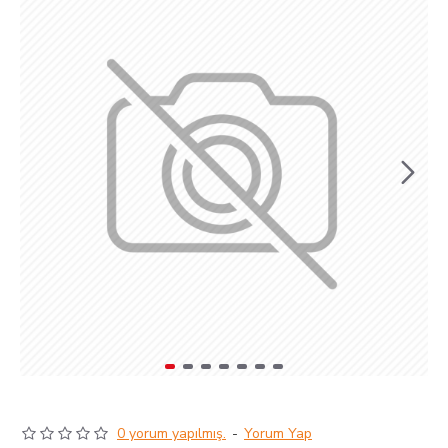
0 yorum yapılmış.
-
Yorum Yap