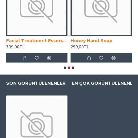
Facial Treatment Essence
Honey Hand Soap
P
309,00TL
299,00TL
4
SON GÖRÜNTÜLENENLER
EN ÇOK GÖRÜNTÜLENENLE