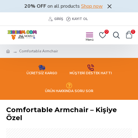
20% OFF
on all products
Shop now
GIRIŞ
KAYIT OL
0
0
Comfortable Armchair
ÜCRETSİZ KARGO
MÜŞTERİ DESTEK HATTI
ÜRÜN HAKKINDA SORU SOR
Comfortable Armchair – Kişiye
Özel