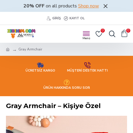
20% OFF
on all products
Shop now
GIRIŞ
KAYIT OL
0
0
Gray Armchair
ÜCRETSİZ KARGO
MÜŞTERİ DESTEK HATTI
ÜRÜN HAKKINDA SORU SOR
Gray Armchair – Kişiye Özel