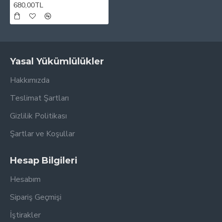
680,00TL
Yasal Yükümlülükler
Hakkımızda
Teslimat Şartları
Gizlilik Politikası
Şartlar ve Koşullar
Hesap Bilgileri
Hesabım
Sipariş Geçmişi
İştirakler