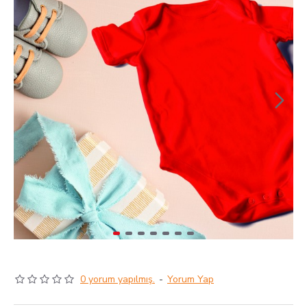
0 yorum yapılmış.
-
Yorum Yap