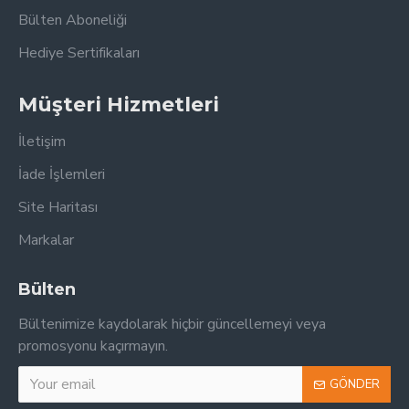
Bülten Aboneliği
Hediye Sertifikaları
Müşteri Hizmetleri
İletişim
İade İşlemleri
Site Haritası
Markalar
Bülten
Bültenimize kaydolarak hiçbir güncellemeyi veya
promosyonu kaçırmayın.
GÖNDER