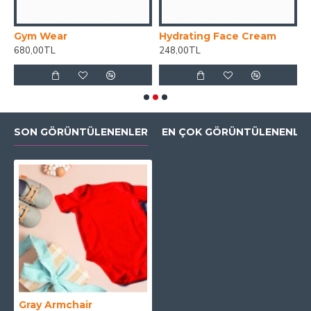
Gym Wear
Hydrating Face Cream
M
680,00TL
248,00TL
0
SON GÖRÜNTÜLENENLER
EN ÇOK GÖRÜNTÜLENENLE
Gray Armchair