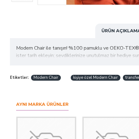
ÜRÜN AÇIKLAM
Modern Chair ile tanışın! %100 pamuklu ve OEKO-TEX® sertifi
ister tarih ekleyin; sevdiklerinize unutulmaz bir hediye sunu
Etiketler:
Modern Chair
kişiye özel Modern Chair
transfe
AYNI MARKA ÜRÜNLER