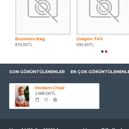
Brown Leather Casual Shoes
Business Bag
Dragon T40
870,00TL
590,00TL
SON GÖRÜNTÜLENENLER
EN ÇOK GÖRÜNTÜLENENL
Modern Chair
1.680,00TL