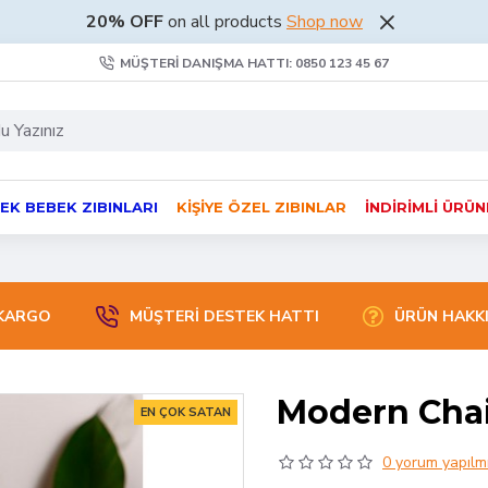
20% OFF
on all products
Shop now
MÜŞTERI DANIŞMA HATTI: 0850 123 45 67
EK BEBEK ZIBINLARI
KIŞIYE ÖZEL ZIBINLAR
İNDIRIMLI ÜRÜ
 KARGO
MÜŞTERİ DESTEK HATTI
ÜRÜN HAKK
Modern Chair
EN ÇOK SATAN
0 yorum yapılmı