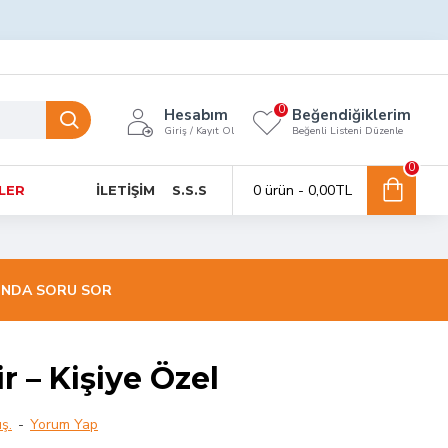
0
Hesabım
Beğendiğiklerim
Giriş / Kayıt Ol
Beğenli Listeni Düzenle
0
0 ürün - 0,00TL
NLER
İLETIŞIM
S.S.S
INDA SORU SOR
 – Kişiye Özel
ş.
-
Yorum Yap