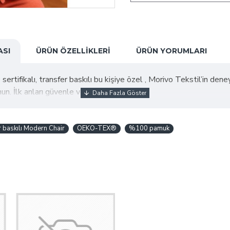
ASI
ÜRÜN ÖZELLIKLERI
ÜRÜN YORUMLARI
kalı, transfer baskılı bu kişiye özel , Morivo Tekstil’in deneyimli
n. İlk anları güvenle ve şıklıkla karşılayın!
r baskılı Modern Chair
OEKO-TEX®
%100 pamuk