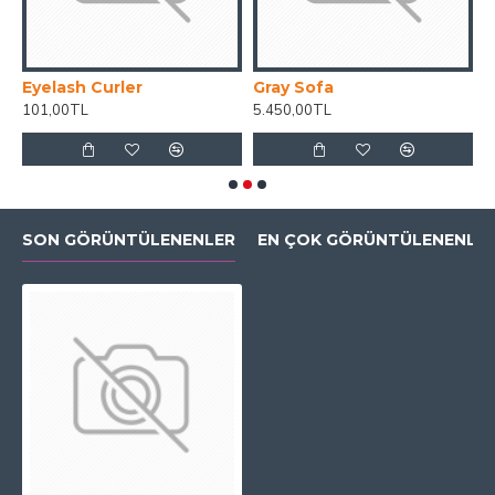
Eyelash Curler
Gray Sofa
G
101,00TL
5.450,00TL
1
SON GÖRÜNTÜLENENLER
EN ÇOK GÖRÜNTÜLENENLE