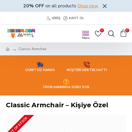
20% OFF
on all products
Shop now
GIRIŞ
KAYIT OL
0
0
Classic Armchair
ÜCRETSİZ KARGO
MÜŞTERİ DESTEK HATTI
ÜRÜN HAKKINDA SORU SOR
Classic Armchair – Kişiye Özel
OUT OF STOCK