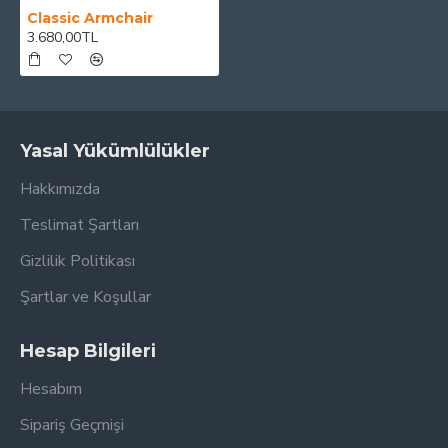
Classic Armchair
3.680,00TL
Yasal Yükümlülükler
Hakkımızda
Teslimat Şartları
Gizlilik Politikası
Şartlar ve Koşullar
Hesap Bilgileri
Hesabım
Sipariş Geçmişi