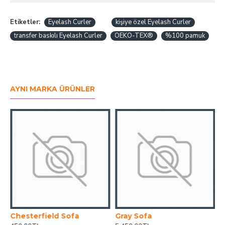
Etiketler:
Eyelash Curler
kişiye özel Eyelash Curler
transfer baskılı Eyelash Curler
OEKO-TEX®
%100 pamuk
AYNI MARKA ÜRÜNLER
Chesterfield Sofa
Gray Sofa
G