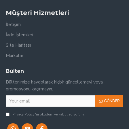
Müşteri Hizmetleri
İletişim
İade İşlemleri
Site Haritası
Markalar
Bülten
Bültenimize kaydolarak hiçbir güncellemeyi veya
promosyonu kaçırmayın.
GÖNDER
Privacy Policy
'ni okudum ve kabul ediyorum.