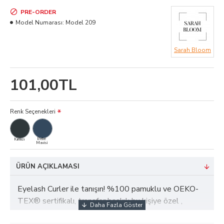
PRE-ORDER
Model Numarası:
Model 209
Sarah Bloom
101,00TL
Renk Seçenekleri
Bebe
Kırmızı
Mavisi
ÜRÜN AÇIKLAMASI
Eyelash Curler ile tanışın! %100 pamuklu ve OEKO-
TEX® sertifikalı, transfer baskılı bu kişiye özel ,
Morivo Tekstil’in deneyimli üretimiyle sağlıklı, konforlu