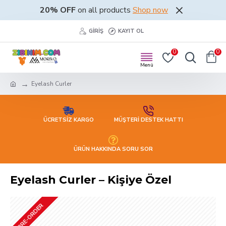
20% OFF
on all products
Shop now
GIRIŞ
KAYIT OL
0
0
Eyelash Curler
ÜCRETSİZ KARGO
MÜŞTERİ DESTEK HATTI
ÜRÜN HAKKINDA SORU SOR
Eyelash Curler – Kişiye Özel
PRE-ORDER