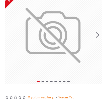
0 yorum yapılmış.
-
Yorum Yap