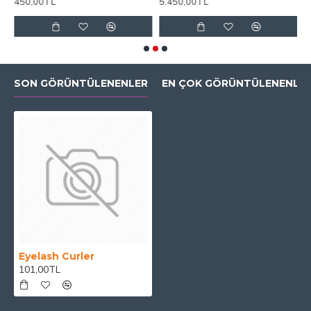
450,00TL
5.450,00TL
1
SON GÖRÜNTÜLENENLER
EN ÇOK GÖRÜNTÜLENENLE
Eyelash Curler
101,00TL