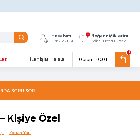
0
Hesabım
Beğendiğiklerim
Giriş / Kayıt Ol
Beğenli Listeni Düzenle
0
0 ürün - 0,00TL
NLER
İLETIŞIM
S.S.S
INDA SORU SOR
– Kişiye Özel
ş.
-
Yorum Yap