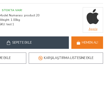
STOKTA VAR!
Model Numarası:
product 20
Weight:
1.00kg
SKU:
test 1
Apple
SEPETE EKLE
HEMEN AL!
ME EKLE
KARŞILAŞTIRMA LISTESINE EKLE