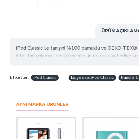
ÜRÜN AÇIKLAM
iPod Classic ile tanışın! %100 pamuklu ve OEKO-TEX® sertifi
ister tarih ekleyin; sevdiklerinize unutulmaz bir hediye sunu
Etiketler:
iPod Classic
kişiye özel iPod Classic
transfer b
AYNI MARKA ÜRÜNLER