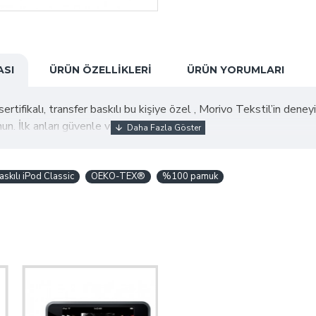
ASI
ÜRÜN ÖZELLIKLERI
ÜRÜN YORUMLARI
kalı, transfer baskılı bu kişiye özel , Morivo Tekstil’in deneyimli
n. İlk anları güvenle ve şıklıkla karşılayın!
askılı iPod Classic
OEKO-TEX®
%100 pamuk