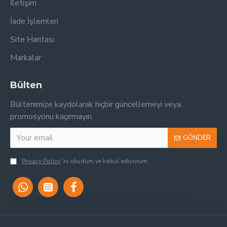
İletişim
İade İşlemleri
Site Haritası
Markalar
Bülten
Bültenimize kaydolarak hiçbir güncellemeyi veya
promosyonu kaçırmayın.
GÖNDER
Privacy Policy
'ni okudum ve kabul ediyorum.