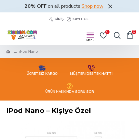
20% OFF
on all products
Shop now
GIRIŞ
KAYIT OL
0
0
iPod Nano
ÜCRETSİZ KARGO
MÜŞTERİ DESTEK HATTI
ÜRÜN HAKKINDA SORU SOR
iPod Nano – Kişiye Özel