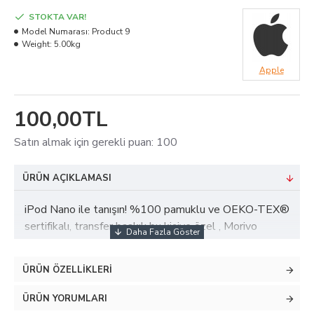
STOKTA VAR!
Model Numarası:
Product 9
Weight:
5.00kg
Apple
100,00TL
Satın almak için gerekli puan: 100
ÜRÜN AÇIKLAMASI
iPod Nano ile tanışın! %100 pamuklu ve OEKO-TEX®
sertifikalı, transfer baskılı bu kişiye özel , Morivo
Tekstil’in deneyimli üretimiyle sağlıklı, konforlu ve
dayanıklıdır. İster isim, ister tarih ekleyin; sevdiklerinize
ÜRÜN ÖZELLIKLERI
unutulmaz bir hediye sunun. İlk anları güvenle ve
şıklıkla karşılayın!
ÜRÜN YORUMLARI