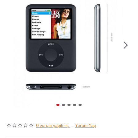
0 yorum yapılmış.
-
Yorum Yap