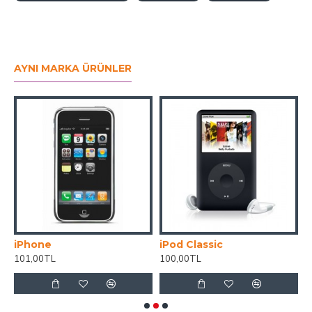
AYNI MARKA ÜRÜNLER
iPhone
iPod Classic
i
101,00TL
100,00TL
1