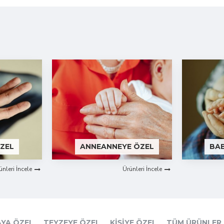
ZEL
ANNEANNEYE ÖZEL
BA
ünleri İncele
Ürünleri İncele
YA ÖZEL
TEYZEYE ÖZEL
KIŞIYE ÖZEL
TÜM ÜRÜNLER