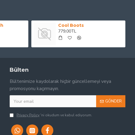
ch
Cool Boots
779,00TL
Bülten
Bültenimize kaydolarak hiçbir güncellemeyi veya
promosyonu kaçırmayın.
GÖNDER
Privacy Policy
'ni okudum ve kabul ediyorum.