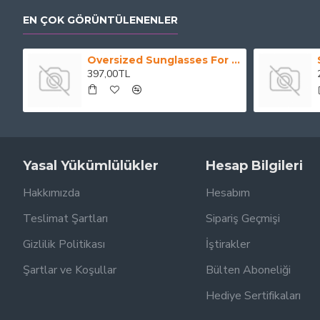
EN ÇOK GÖRÜNTÜLENENLER
Oversized Sunglasses For Long Summer Days
397,00TL
Yasal Yükümlülükler
Hesap Bilgileri
Hakkımızda
Hesabım
Teslimat Şartları
Sipariş Geçmişi
Gizlilik Politikası
İştirakler
Şartlar ve Koşullar
Bülten Aboneliği
Hediye Sertifikaları