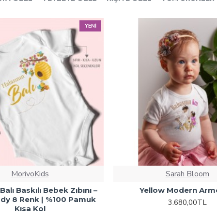
YENI
MorivoKids
Sarah Bloom
Balı Baskılı Bebek Zıbını –
Yellow Modern Arm
Body 8 Renk | %100 Pamuk
3.680,00TL
Kısa Kol