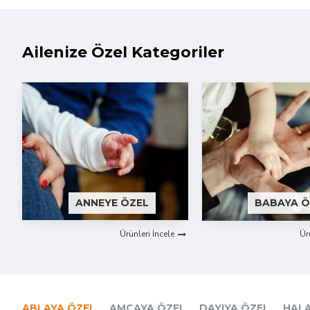
Ailenize Özel Kategoriler
ANNEYE ÖZEL
BABAYA Ö
Ürünleri İncele
Ür
ABLAYA ÖZEL
AMCAYA ÖZEL
DAYIYA ÖZEL
HALA