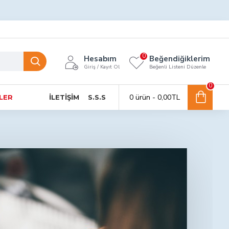
0
Hesabım
Beğendiğiklerim
Giriş / Kayıt Ol
Beğenli Listeni Düzenle
0
0 ürün - 0,00TL
NLER
İLETIŞIM
S.S.S