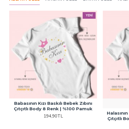
YENI
Babasının Kızı Baskılı Bebek Zıbını
Çıtçıtlı Body 8 Renk | %100 Pamuk
Halasının 
194,90TL
Çıtçıtlı 