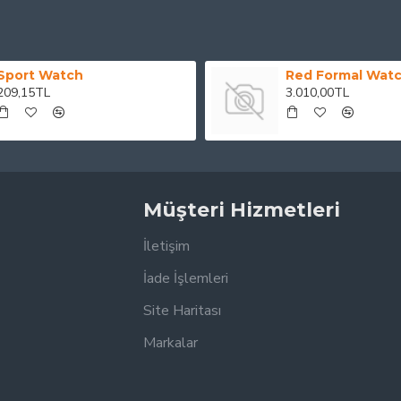
Sport Watch
Red Formal Wat
209,15TL
3.010,00TL
Müşteri Hizmetleri
İletişim
İade İşlemleri
Site Haritası
Markalar