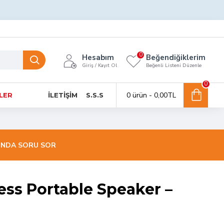
0
Hesabım
Beğendiğiklerim
Giriş / Kayıt Ol
Beğenli Listeni Düzenle
0
0 ürün - 0,00TL
NLER
İLETIŞIM
S.S.S
INDA SORU SOR
ess Portable Speaker –