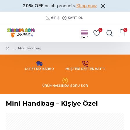
20% OFF
on all products
Shop now
GIRIŞ
KAYIT OL
0
0
Mini Handbag
ÜCRETSİZ KARGO
MÜŞTERİ DESTEK HATTI
ÜRÜN HAKKINDA SORU SOR
Mini Handbag – Kişiye Özel