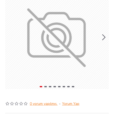
0 yorum yapılmış.
-
Yorum Yap