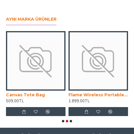
AYNI MARKA ÜRÜNLER
Canvas Tote Bag
Flame Wireless Portable Speaker
H
509,00TL
1.899,00TL
2