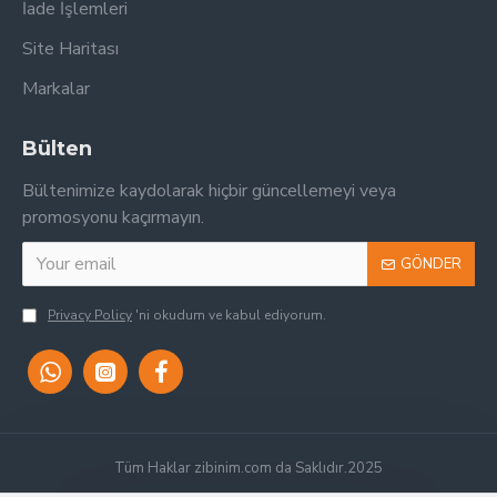
İade İşlemleri
Site Haritası
Markalar
Bülten
Bültenimize kaydolarak hiçbir güncellemeyi veya
promosyonu kaçırmayın.
GÖNDER
Privacy Policy
'ni okudum ve kabul ediyorum.
Tüm Haklar zibinim.com da Saklıdır.2025