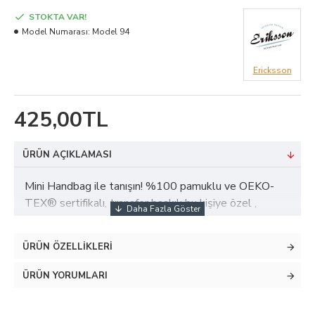
STOKTA VAR!
Model Numarası:
Model 94
Ericksson
425,00TL
ÜRÜN AÇIKLAMASI
Mini Handbag ile tanışın! %100 pamuklu ve OEKO-
TEX® sertifikalı, transfer baskılı bu kişiye özel ,
Morivo Tekstil’in deneyimli üretimiyle sağlıklı, konforlu
ve dayanıklıdır. İster isim, ister tarih ekleyin;
ÜRÜN ÖZELLIKLERI
sevdiklerinize unutulmaz bir hediye sunun. İlk anları
güvenle ve şıklıkla karşılayın!
ÜRÜN YORUMLARI