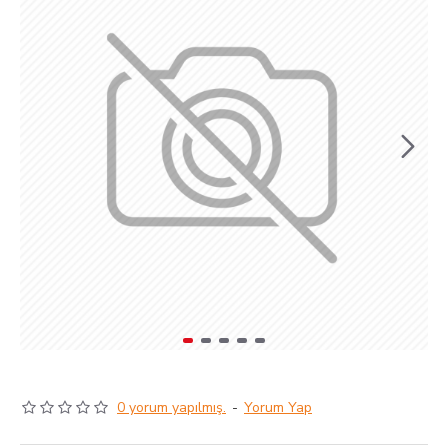
0 yorum yapılmış.
-
Yorum Yap