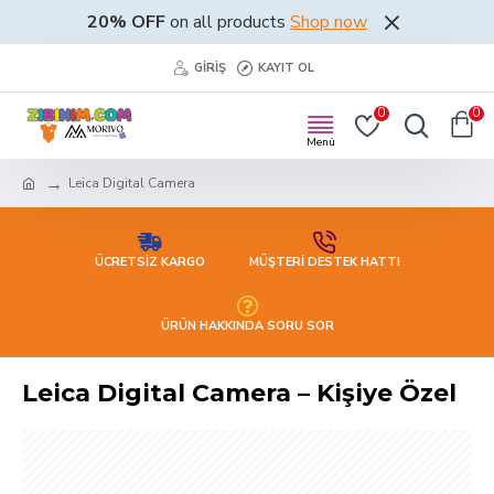
20% OFF
on all products
Shop now
GIRIŞ
KAYIT OL
0
0
Leica Digital Camera
ÜCRETSİZ KARGO
MÜŞTERİ DESTEK HATTI
ÜRÜN HAKKINDA SORU SOR
Leica Digital Camera – Kişiye Özel