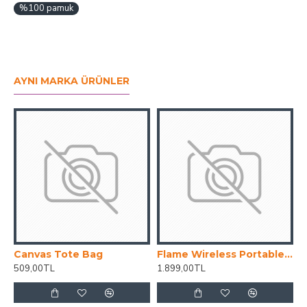
%100 pamuk
AYNI MARKA ÜRÜNLER
Canvas Tote Bag
Flame Wireless Portable Speaker
H
509,00TL
1.899,00TL
2