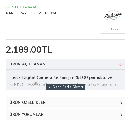
STOKTA VAR!
Model Numarası:
Model 994
Ericksson
2.189,00TL
ÜRÜN AÇIKLAMASI
Leica Digital Camera ile tanışın! %100 pamuklu ve
OEKO-TEX® sertifikalı, transfer baskılı bu kişiye özel
, Morivo Tekstil’in deneyimli üretimiyle sağlıklı,
konforlu ve dayanıklıdır. İster isim, ister tarih ekleyin;
ÜRÜN ÖZELLIKLERI
sevdiklerinize unutulmaz bir hediye sunun. İlk anları
güvenle ve şıklıkla karşılayın!
ÜRÜN YORUMLARI