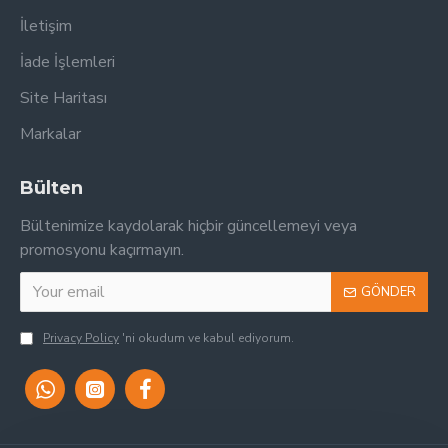
İletişim
İade İşlemleri
Site Haritası
Markalar
Bülten
Bültenimize kaydolarak hiçbir güncellemeyi veya
promosyonu kaçırmayın.
GÖNDER
Privacy Policy
'ni okudum ve kabul ediyorum.