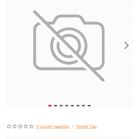
0 yorum yapılmış.
-
Yorum Yap