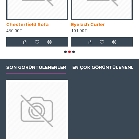
Chesterfield Sofa
Eyelash Curler
G
450,00TL
101,00TL
5
SON GÖRÜNTÜLENENLER
EN ÇOK GÖRÜNTÜLENENLE