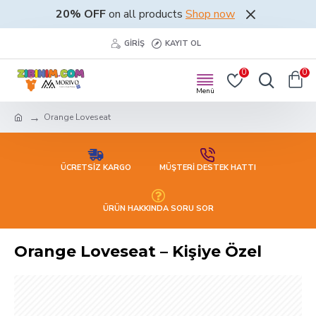
20% OFF
on all products
Shop now
GIRIŞ
KAYIT OL
0
0
Orange Loveseat
ÜCRETSİZ KARGO
MÜŞTERİ DESTEK HATTI
ÜRÜN HAKKINDA SORU SOR
Orange Loveseat – Kişiye Özel