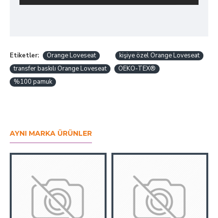
Etiketler:
Orange Loveseat
kişiye özel Orange Loveseat
transfer baskılı Orange Loveseat
OEKO-TEX®
%100 pamuk
AYNI MARKA ÜRÜNLER