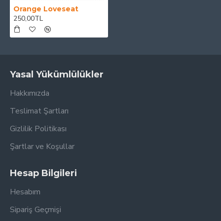
Orange Loveseat
250,00TL
Yasal Yükümlülükler
Hakkımızda
Teslimat Şartları
Gizlilik Politikası
Şartlar ve Koşullar
Hesap Bilgileri
Hesabım
Sipariş Geçmişi