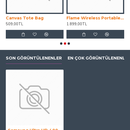
Canvas Tote Bag
Flame Wireless Portable Speaker
H
509,00TL
1.899,00TL
2
SON GÖRÜNTÜLENENLER
EN ÇOK GÖRÜNTÜLENENLE