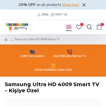
20% OFF
on all products
Shop now
GIRIŞ
KAYIT OL
0
0
Samsung Ultra HD 4009 Smart TV
ÜCRETSİZ KARGO
MÜŞTERİ DESTEK HATTI
ÜRÜN HAKKINDA SORU SOR
Samsung Ultra HD 4009 Smart TV
– Kişiye Özel