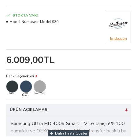
STOKTA VAR!
Model Numarası:
Model 980
Ericksson
6.009,00TL
Renk Seçenekleri
Bebe
Kırmızı
Koyu Mavi
Mavisi
ÜRÜN AÇIKLAMASI
Samsung Ultra HD 4009 Smart TV ile tanışın! %100
pamuklu ve OEKO-TEX® sertifikalı, transfer baskılı bu