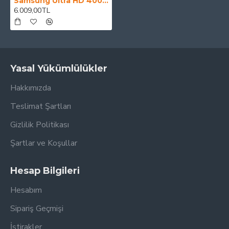
Samsung Ultra HD 4009 Smart TV
6.009,00TL
Yasal Yükümlülükler
Hakkımızda
Teslimat Şartları
Gizlilik Politikası
Şartlar ve Koşullar
Hesap Bilgileri
Hesabım
Sipariş Geçmişi
İştirakler