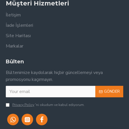
Müşteri Hizmetleri
İletişim
İade İşlemleri
Site Haritası
Markalar
Bülten
Bültenimize kaydolarak hiçbir güncellemeyi veya
promosyonu kaçırmayın.
GÖNDER
Privacy Policy
'ni okudum ve kabul ediyorum.