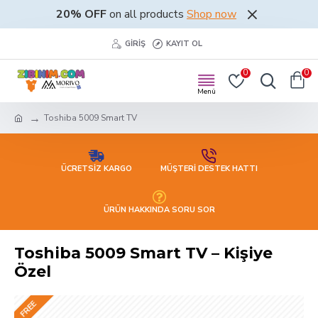
20% OFF
on all products
Shop now
GIRIŞ
KAYIT OL
0
0
Toshiba 5009 Smart TV
ÜCRETSİZ KARGO
MÜŞTERİ DESTEK HATTI
ÜRÜN HAKKINDA SORU SOR
Toshiba 5009 Smart TV – Kişiye
Özel
FREE