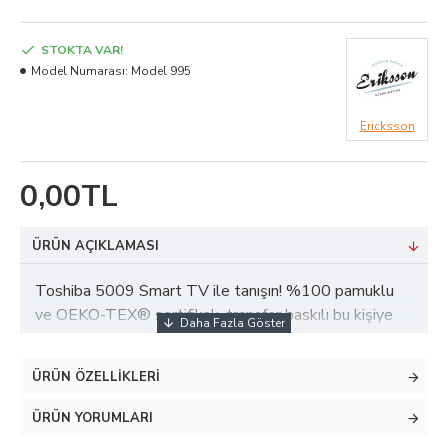
STOKTA VAR!
Model Numarası:
Model 995
Ericksson
0,00TL
ÜRÜN AÇIKLAMASI
Toshiba 5009 Smart TV ile tanışın! %100 pamuklu
ve OEKO-TEX® sertifikalı, transfer baskılı bu kişiye
özel , Morivo Tekstil’in deneyimli üretimiyle sağlıklı,
konforlu ve dayanıklıdır. İster isim, ister tarih ekleyin;
ÜRÜN ÖZELLIKLERI
sevdiklerinize unutulmaz bir hediye sunun. İlk anları
güvenle ve şıklıkla karşılayın!
ÜRÜN YORUMLARI