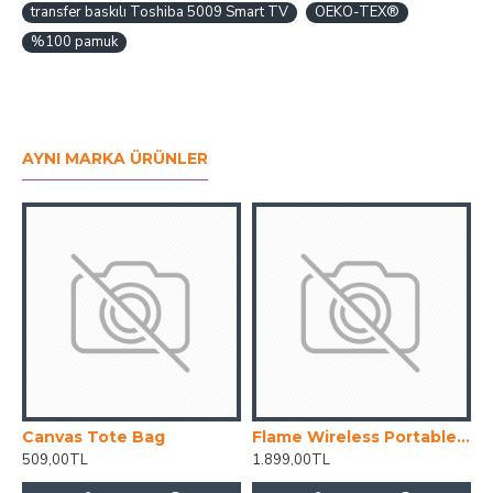
transfer baskılı Toshiba 5009 Smart TV
OEKO-TEX®
%100 pamuk
AYNI MARKA ÜRÜNLER
Canvas Tote Bag
Flame Wireless Portable Speaker
H
509,00TL
1.899,00TL
2