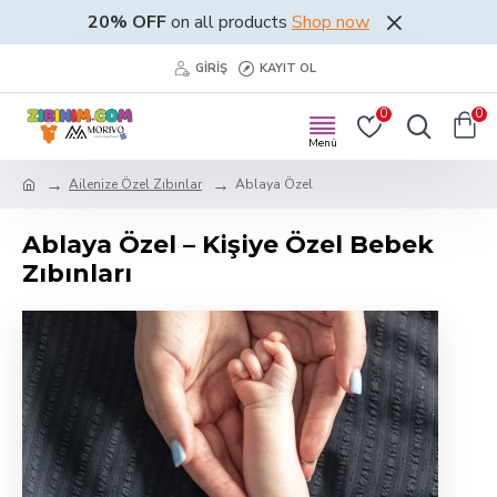
20% OFF
on all products
Shop now
GIRIŞ
KAYIT OL
0
0
Ailenize Özel Zıbınlar
Ablaya Özel
Ablaya Özel – Kişiye Özel Bebek
Zıbınları