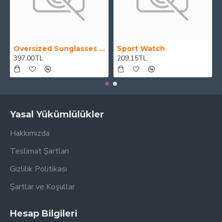
Oversized Sunglasses For Long Summer Days
Sport Watch
397,00TL
209,15TL
Yasal Yükümlülükler
Hakkımızda
Teslimat Şartları
Gizlilik Politikası
Şartlar ve Koşullar
Hesap Bilgileri