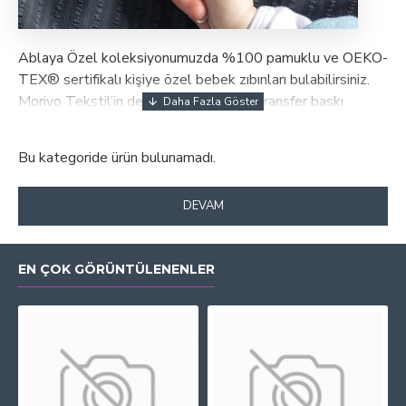
Ablaya Özel koleksiyonumuzda %100 pamuklu ve OEKO-
TEX® sertifikalı kişiye özel bebek zıbınları bulabilirsiniz.
Morivo Tekstil’in deneyimli üretimi ve transfer baskı
tekniği ile her zıbın dayanıklı, sağlıklı ve konforludur. İster
isim, ister tarih ekleyin; sevdiklerinize unutulmaz bir hediye
Bu kategoride ürün bulunamadı.
sunun. Tüm ürünlerimiz ailelerin ilk anılarına güvenle eşlik
edecek şekilde tasarlanmıştır.
DEVAM
EN ÇOK GÖRÜNTÜLENENLER