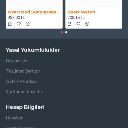
Oversized Sunglasses For Long Summer Days
Sport Watch
397,00TL
209,15TL
Yasal Yükümlülükler
Hakkımızda
Teslimat Şartları
Gizlilik Politikası
Şartlar ve Koşullar
Hesap Bilgileri
Hesabım