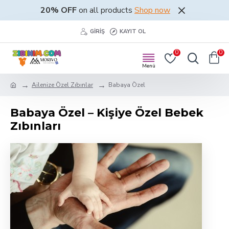
20% OFF
on all products
Shop now
GIRIŞ
KAYIT OL
0
0
Ailenize Özel Zıbınlar
Babaya Özel
Babaya Özel – Kişiye Özel Bebek
Zıbınları