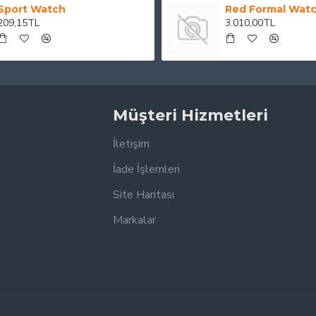
Sport Watch
Red Formal Wat
209,15TL
3.010,00TL
Müşteri Hizmetleri
İletişim
İade İşlemleri
Site Haritası
Markalar