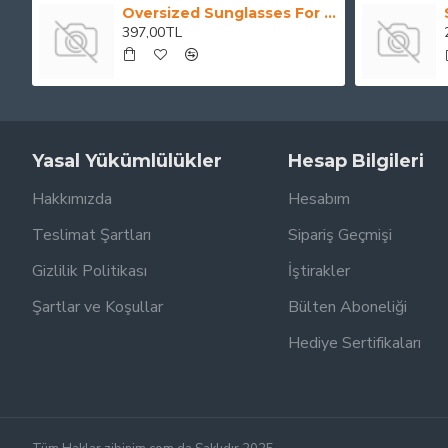
Oversized Sunglasses For Long Summer Days
397,00TL
Yasal Yükümlülükler
Hesap Bilgileri
Hakkımızda
Hesabım
Teslimat Şartları
Sipariş Geçmişi
Gizlilik Politikası
İştirakler
Şartlar ve Koşullar
Bülten Aboneliği
Hediye Sertifikaları