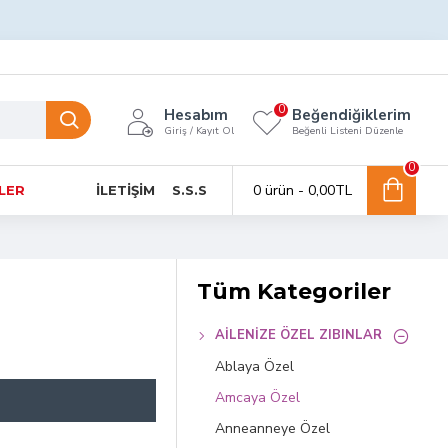
0
Hesabım
Beğendiğiklerim
Giriş / Kayıt Ol
Beğenli Listeni Düzenle
0
0 ürün - 0,00TL
NLER
İLETIŞIM
S.S.S
Tüm Kategoriler
AILENIZE ÖZEL ZIBINLAR
Ablaya Özel
Amcaya Özel
Anneanneye Özel