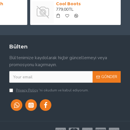
ch
Cool Boots
779,00TL
Bülten
Bültenimize kaydolarak hiçbir güncellemeyi veya
promosyonu kaçırmayın.
GÖNDER
Privacy Policy
'ni okudum ve kabul ediyorum.