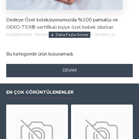
Dedeye Özel koleksiyonumuzda %100 pamuklu ve
OEKO-TEX® sertifikalı kişiye özel bebek zıbınları
bulabilirsiniz. Morivo Tekstil’in deneyimli üretimi ve
transfer baskı tekniği ile her zıbın dayanıklı, sağlıklı ve
konforludur. İster isim, ister tarih ekleyin; sevdiklerinize
Bu kategoride ürün bulunamadı.
unutulmaz bir hediye sunun. Tüm ürünlerimiz ailelerin ilk
anılarına güvenle eşlik edecek şekilde tasarlanmıştır.
DEVAM
EN ÇOK GÖRÜNTÜLENENLER