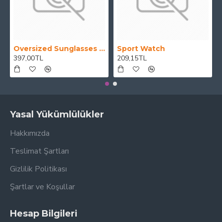
Oversized Sunglasses For Long Summer Days
Sport Watch
397,00TL
209,15TL
Yasal Yükümlülükler
Hakkımızda
Teslimat Şartları
Gizlilik Politikası
Şartlar ve Koşullar
Hesap Bilgileri