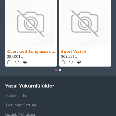
Oversized Sunglasses For Long Summer Days
Sport Watch
397,00TL
209,15TL
Yasal Yükümlülükler
Hakkımızda
Teslimat Şartları
Gizlilik Politikası