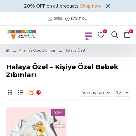
20% OFF
on all products
Shop now
GIRIŞ
KAYIT OL
0
0
Ailenize Özel Zıbınlar
Halaya Özel
Halaya Özel – Kişiye Özel Bebek
Zıbınları
0
YENI