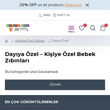
20% OFF
on all products
Shop now
GIRIŞ
KAYIT OL
0
0
Ailenize Özel Zıbınlar
Dayıya Özel
Dayıya Özel – Kişiye Özel Bebek
Zıbınları
Bu kategoride ürün bulunamadı.
DEVAM
EN ÇOK GÖRÜNTÜLENENLER